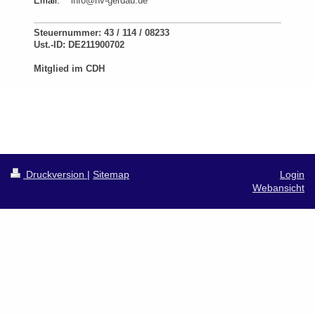
Email:
info@hv-gerdau.de
Steuernummer: 43 / 114 / 08233
Ust.-ID: DE211900702
Mitglied im CDH
Druckversion
|
Sitemap
Login
Webansicht